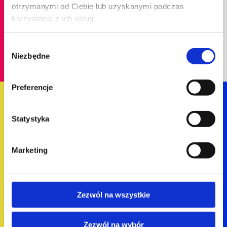
otrzymanymi od Ciebie lub uzyskanymi podczas
korzystania z ich usług.
Wybór
Niezbędne
zgody
łączymy
Preferencje
to, co najlepsze w
produkcie w spójną
Statystyka
opowieść.
Marketing
Zezwól na wszystkie
Zezwól na wybór